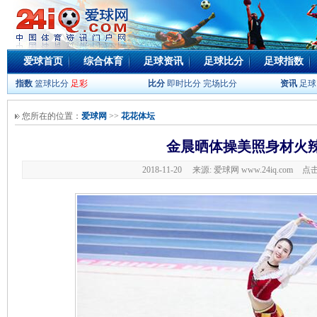
爱球首页
综合体育
足球资讯
足球比分
足球指数
指数
篮球比分
足彩
比分
即时比分
完场比分
资讯
足球
您所在的位置：
爱球网
>>
花花体坛
金晨晒体操美照身材火
2018-11-20 来源: 爱球网 www.24iq.com
点击