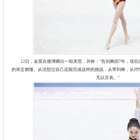
12日，金晨在微博晒出一组美照，并称：“告别舞蹈7年，现
的肯定都懂。从没想过自己还能完成这样的挑战，从带到棒，从抒
无以言表。”