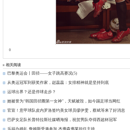
0
相关阅读
巴黎奥运会丨田径——女子跳高赛况(5)
从奥运冠军到获奖作家，赵蕊蕊：女排精神就是坚持到底
运球出界？还是停球走步？
她被誉为“韩国田径圈第一女神”，天赋被毁，如今踢足球当网红
官宣！意甲球队皮内罗洛签约美女球员缪伊雯，蔡斌等来了好消息
巴萨女足队长普特拉斯社媒晒海报，祝贺男队夺得西超杯冠军
乐福办婚礼 詹姆斯受邀参加 杰弗森弗莱担任主持