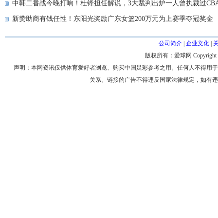
中韩二番战今晚打响！杜锋担任解说，3大裁判出炉一人曾执裁过CB
新赞助商有钱任性！东阳光奖励广东女篮200万元为上赛季夺冠奖金
公司简介
|
企业文化
|
版权所有：爱球网 Copyright © 200
声明：本网资讯仅供体育爱好者浏览、购买中国足彩参考之用。任何人不得用于
关系。链接的广告不得违反国家法律规定，如有违