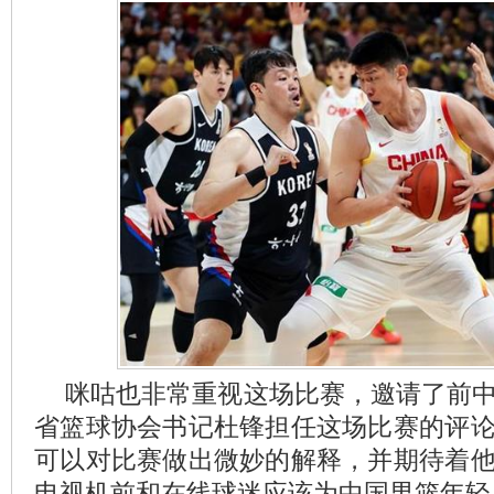
咪咕也非常重视这场比赛，邀请了前
省篮球协会书记杜锋担任这场比赛的评
可以对比赛做出微妙的解释，并期待着
电视机前和在线球迷应该为中国男篮年轻