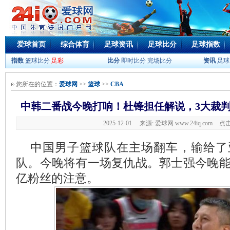
爱球首页
综合体育
足球资讯
足球比分
足球指数
指数
篮球比分
足彩
比分
即时比分
完场比分
资讯
足球
您所在的位置：
爱球网
>>
篮球
>>
CBA
中韩二番战今晚打响！杜锋担任解说，3大裁判
2025-12-01 来源: 爱球网 www.24iq.com
点击
中国男子篮球队在主场翻车，输给了
队。今晚将有一场复仇战。郭士强今晚
亿粉丝的注意。