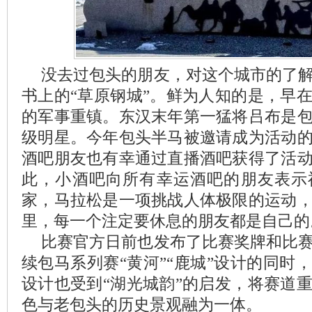
没去过包头的朋友，对这个城市的了
书上的“草原钢城”。鲜为人知的是，早
的军事重镇。东汉末年第一猛将吕布是
级明星。今年包头半马被邀请成为活动
酒吧朋友也有幸通过直播酒吧获得了活
此，小酒吧向所有幸运酒吧的朋友表示
家，马拉松是一项挑战人体极限的运动
里，每一个注定要休息的朋友都是自己的
比赛官方日前也发布了比赛奖牌和比
续包马系列赛“黄河”“鹿城”设计的同时
设计也受到“湖光城韵”的启发，将赛道
色与老包头的历史景观融为一体。