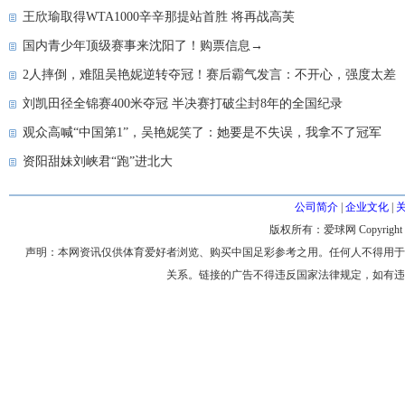
王欣瑜取得WTA1000辛辛那提站首胜 将再战高芙
国内青少年顶级赛事来沈阳了！购票信息→
2人摔倒，难阻吴艳妮逆转夺冠！赛后霸气发言：不开心，强度太差
刘凯田径全锦赛400米夺冠 半决赛打破尘封8年的全国纪录
观众高喊“中国第1”，吴艳妮笑了：她要是不失误，我拿不了冠军
资阳甜妹刘峡君“跑”进北大
公司简介
|
企业文化
|
版权所有：爱球网 Copyright © 200
声明：本网资讯仅供体育爱好者浏览、购买中国足彩参考之用。任何人不得用于
关系。链接的广告不得违反国家法律规定，如有违